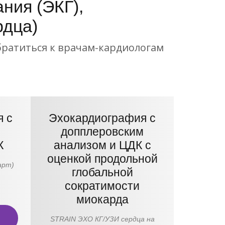
ния (ЭКГ),
рдца)
братиться к врачам-кардиологам
 с
Эхокардиография с
м
допплеровским
К
анализом и ЦДК с
оценкой продольной
арт)
глобальной
сократимости
миокарда
STRАIN ЭХО КГ/УЗИ сердца на