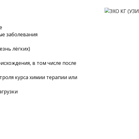
е
ые заболевания
езнь лёгких)
исхождения, в том числе после
троля курса химии терапии или
агрузки