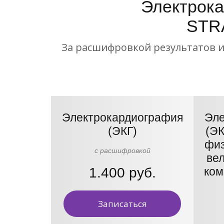
Электрока
STRА
За расшифровкой результатов и
Электрокардиография
Эле
(ЭКГ)
(ЭК
физ
с расшифровкой
ве
1.400 руб.
ком
Записаться