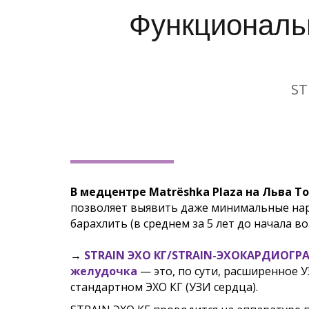
Функциональ
ST
В медцентре Matrёshka Plaza на Льва То
позволяет выявить даже минимальные нару
барахлить (в среднем за 5 лет до начала 
→
STRАIN ЭХО КГ/
STRAIN-ЭХОКАРДИОГРА
желудочка
— это, по сути,
расширенное У
стандартном ЭХО КГ (УЗИ сердца).