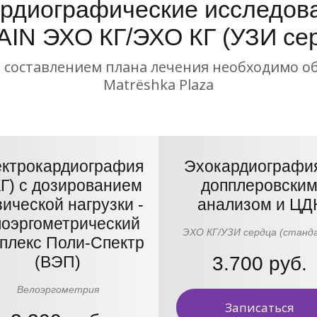
рдиографические исследова
IN ЭХО КГ/ЭХО КГ (УЗИ се
 составлением плана лечения необходимо о
Matrёshka Plaza
ктрокардиография
Эхокардиография
Г) с дозированием
допплеровски
ической нагрузки -
анализом и ЦД
лоэргометрический
ЭХО КГ/УЗИ сердца (станд
плекс Поли-Спектр
(ВЭП)
3.700 руб.
Велоэргометрия
Записаться