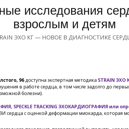
ные исследования серд
взрослым и детям
RАIN ЭХО КГ — НОВОЕ В ДИАГНОСТИКЕ СЕРД
лстого, 96
доступна экспертная методика
STRАIN ЭХО 
шения в работе сердца, в том числе задолго до первых
возможной болезни).
ФИЯ, SPECKLE TRACKING ЭХОКАРДИОГРАФИ
Я
или опр
ЗИ сердца с оценкой деформации миокарда, которая мо